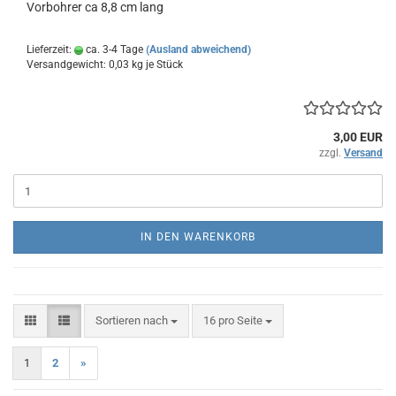
Vorbohrer ca 8,8 cm lang
Lieferzeit:
ca. 3-4 Tage
(Ausland abweichend)
Versandgewicht:
0,03
kg je Stück
3,00 EUR
zzgl.
Versand
IN DEN WARENKORB
Sortieren nach
pro Seite
Sortieren nach
16 pro Seite
1
2
»