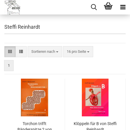
Steffi Reinhardt
Sortieren nach
pro Seite
Sortieren nach
16 pro Seite
1
Torchon trifft
Klöppeln für B von Steffi
Bänderspitze 2 von
Reinhardt