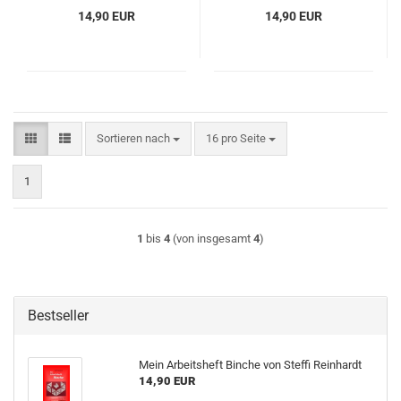
14,90 EUR
14,90 EUR
Sortieren nach
pro Seite
Sortieren nach
16 pro Seite
1
1
bis
4
(von insgesamt
4
)
Bestseller
Mein Arbeitsheft Binche von Steffi Reinhardt
14,90 EUR