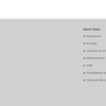
MEHR ÜBER...
Impressum
Kontakt
Versand- & Za
Widerrufsrecht
AGB
Privatsphäre u
Callback Servi