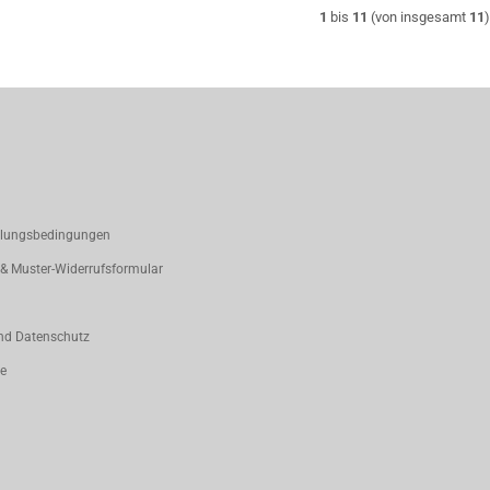
1
bis
11
(von insgesamt
11
hlungsbedingungen
 & Muster-Widerrufsformular
nd Datenschutz
ce