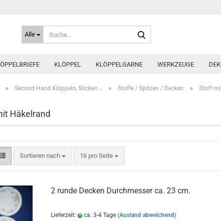
Suche...
Alle
ÖPPELBRIEFE
KLÖPPEL
KLÖPPELGARNE
WERKZEUGE
DEK
»
»
»
Second Hand Klöppeln, Sticken ..
Stoffe / Spitzen / Decken
Stoff m
mit Häkelrand
Sortieren nach
pro Seite
Sortieren nach
16 pro Seite
2 runde Decken Durchmesser ca. 23 cm.
Lieferzeit:
ca. 3-4 Tage
(Ausland abweichend)