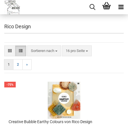
Rico Design
Sortieren nach
pro Seite
Sortieren nach
16 pro Seite
1
2
»
-75%
Creative Bubble Earthy Colours von Rico Design