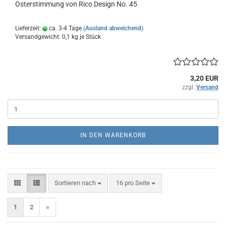
Osterstimmung von Rico Design No. 45
Lieferzeit:
ca. 3-4 Tage
(Ausland abweichend)
Versandgewicht:
0,1
kg je Stück
3,20 EUR
zzgl.
Versand
IN DEN WARENKORB
Sortieren nach
pro Seite
Sortieren nach
16 pro Seite
1
2
»