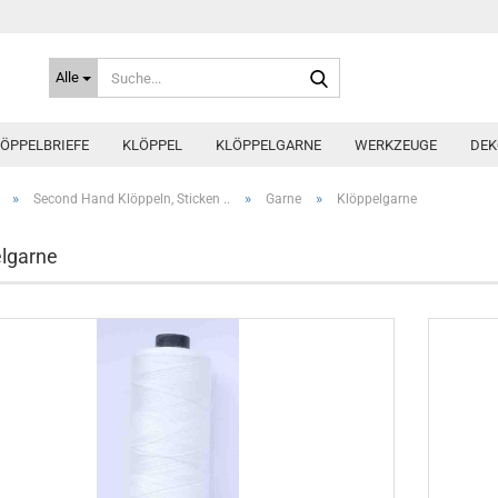
Suche...
Alle
ÖPPELBRIEFE
KLÖPPEL
KLÖPPELGARNE
WERKZEUGE
DEK
»
»
»
Second Hand Klöppeln, Sticken ..
Garne
Klöppelgarne
lgarne