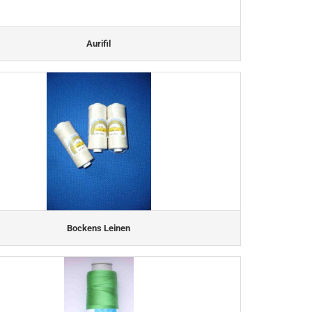
Aurifil
Bockens Leinen