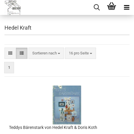
Hedel Kraft
Sortieren nach
pro Seite
Sortieren nach
16 pro Seite
1
Teddys Bärenstark von Hedel Kraft & Doris Koth