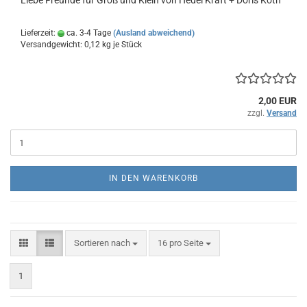
Liebe Freunde für Groß und Klein von Hedel Kraft + Doris Koth
Lieferzeit:
ca. 3-4 Tage
(Ausland abweichend)
Versandgewicht:
0,12
kg je Stück
2,00 EUR
zzgl.
Versand
IN DEN WARENKORB
Sortieren nach
pro Seite
Sortieren nach
16 pro Seite
1