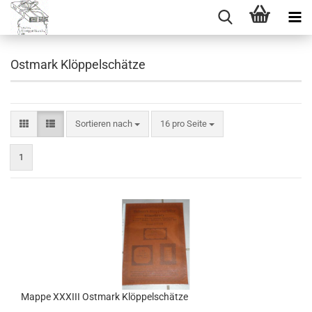
Ostmark Klöppelschätze
Sortieren nach
pro Seite
Sortieren nach
16 pro Seite
1
Mappe XXXIII Ostmark Klöppelschätze