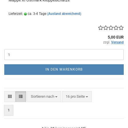
Mappe XI Ostmark Klöppelschätze
Lieferzeit:
ca. 3-4 Tage
(Ausland abweichend)
5,00 EUR
zzgl.
Versand
IN DEN WARENKORB
Sortieren nach
pro Seite
Sortieren nach
16 pro Seite
1