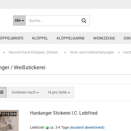
Suche...
Alle
ÖPPELBRIEFE
KLÖPPEL
KLÖPPELGARNE
WERKZEUGE
DEK
»
»
»
Second Hand Klöppeln, Sticken ..
Stick- und Häkelanleitungen
Hard
ger / Weißstickerei
Sortieren nach
pro Seite
Sortieren nach
16 pro Seite
Hardanger Stickerei I.C. Leibfried
Lieferzeit:
ca. 3-4 Tage
(Ausland abweichend)