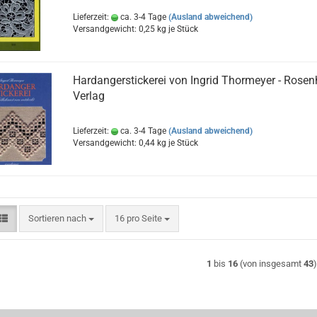
Lieferzeit:
ca. 3-4 Tage
(Ausland abweichend)
Versandgewicht:
0,25
kg je Stück
Hardangerstickerei von Ingrid Thormeyer - Rose
Verlag
Lieferzeit:
ca. 3-4 Tage
(Ausland abweichend)
Versandgewicht:
0,44
kg je Stück
Sortieren nach
pro Seite
Sortieren nach
16 pro Seite
1
bis
16
(von insgesamt
43