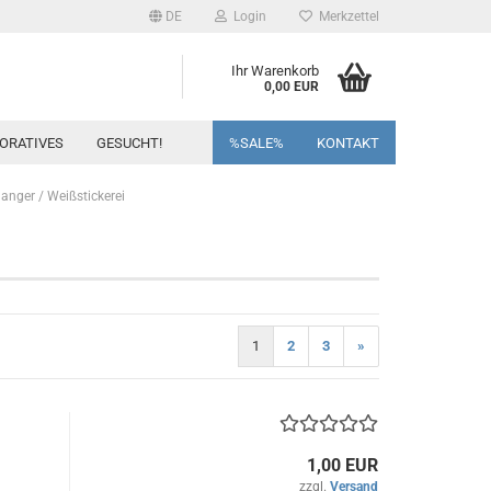
DE
Login
Merkzettel
Ihr Warenkorb
0,00 EUR
ORATIVES
GESUCHT!
%SALE%
KONTAKT
anger / Weißstickerei
1
2
3
»
1,00 EUR
zzgl.
Versand