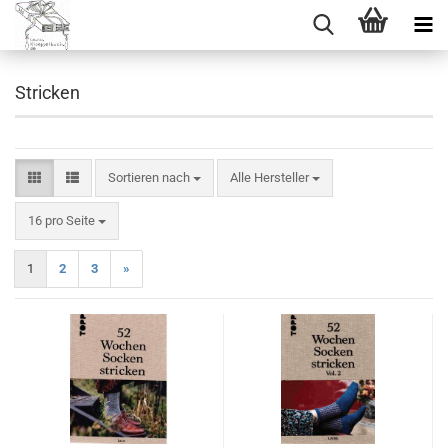
Stricken
Sortieren nach
Sortieren nach
Alle Hersteller
pro Seite
16 pro Seite
1
2
3
»