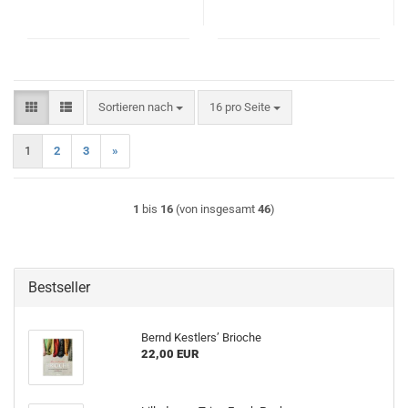
Sortieren nach
pro Seite
Sortieren nach
16 pro Seite
1
2
3
»
1
bis
16
(von insgesamt
46
)
Bestseller
Bernd Kestlers’ Brioche
22,00 EUR