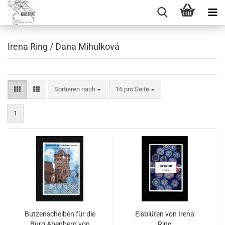
Irena Ring / Dana Mihulková
Sortieren nach
pro Seite
Sortieren nach
16 pro Seite
1
Butzenscheiben für die
Eisblüten von Irena
Burg Abenberg von
Ring