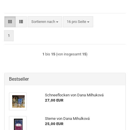
Sortieren nach
pro Seite
Sortieren nach
16 pro Seite
1
1
bis
15
(von insgesamt
15
)
Bestseller
Schneeflocken von Dana Milhuková
27,00 EUR
Sterne von Dana Mihulková
25,00 EUR