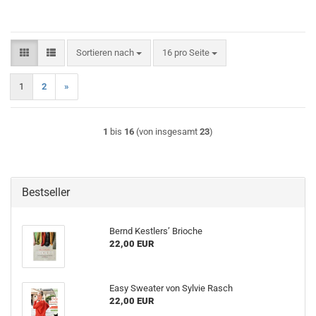
Sortieren nach
pro Seite
Sortieren nach
16 pro Seite
1
2
»
1
bis
16
(von insgesamt
23
)
Bestseller
Bernd Kestlers’ Brioche
22,00 EUR
Easy Sweater von Sylvie Rasch
22,00 EUR