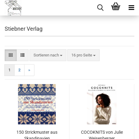
Stiebner Verlag
Sortieren nach
pro Seite
Sortieren nach
16 pro Seite
1
2
»
150 Strickmuster aus
COCOKNITS von Julie
Skandinavien
Weisenberger