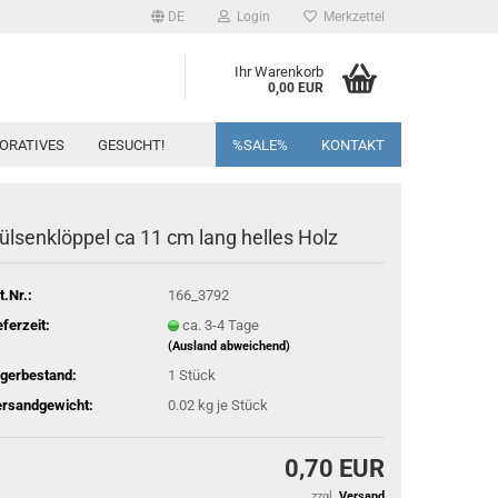
DE
Login
Merkzettel
Ihr Warenkorb
0,00 EUR
ORATIVES
GESUCHT!
%SALE%
KONTAKT
ülsenklöppel ca 11 cm lang helles Holz
t.Nr.:
166_3792
eferzeit:
ca. 3-4 Tage
(Ausland abweichend)
gerbestand:
1
Stück
rsandgewicht:
0.02
kg je Stück
0,70 EUR
zzgl.
Versand