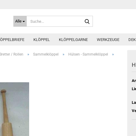
Suche...
Alle
ÖPPELBRIEFE
KLÖPPEL
KLÖPPELGARNE
WERKZEUGE
DEK
»
»
»
Bretter / Rollen
Sammelklöppel
Hülsen - Sammelklöppel
H
Ar
Li
La
Ve